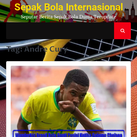
Skip
Sepak Bola Internasional
to
Seputar Berita Sepak Bola Dunia Terupdate
content
Tag:
Andre Cury