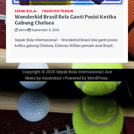
SEPAK BOLA
TRANSFER PEMAIN
Wonderkid Brasil Rela Ganti Posisi Ketika
Gabung Chelsea
admin
September 8, 2024
Sepak Bola Internasional – Wonderkid Brasil rela ganti posisi
ketika gabung Chelsea, Estevao Willian pemain asal Brazil…
Copyright © 2026
Sepak Bola Internasional
| Ace
News by
Ascendoor
| Powered by
WordPress
.