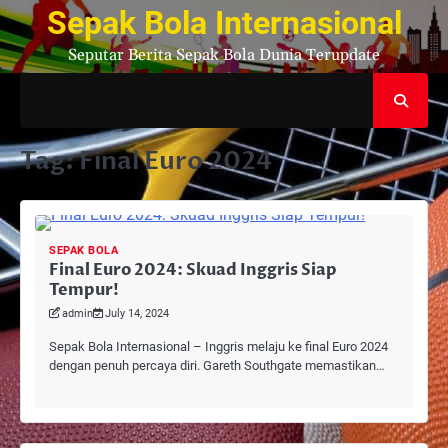
Skip
Sepak Bola Internasional
to
Seputar Berita Sepak Bola Dunia Terupdate
content
Tag:
Final Euro 2024
SEPAK BOLA
Final Euro 2024: Skuad Inggris Siap
Tempur!
admin
July 14, 2024
Sepak Bola Internasional – Inggris melaju ke final Euro 2024
dengan penuh percaya diri. Gareth Southgate memastikan…