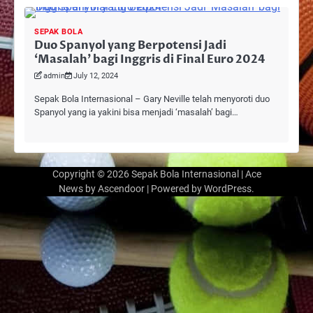
SEPAK BOLA
Duo Spanyol yang Berpotensi Jadi
‘Masalah’ bagi Inggris di Final Euro 2024
admin
July 12, 2024
Sepak Bola Internasional – Gary Neville telah menyoroti duo
Spanyol yang ia yakini bisa menjadi ‘masalah’ bagi…
Copyright © 2026
Sepak Bola Internasional
| Ace
News by
Ascendoor
| Powered by
WordPress
.