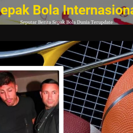
epak Bola Internasion
Seputar Berita Sepak Bola Dunia Terupdate