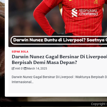
SEPAK BOLA
Darwin Nunez Gagal Bersinar Di Liverpoo
Berpisah Demi Masa Depan?
mkt 01
March 14, 2025
Darwin Nunez Gagal Bersinar Di Liverpool : Waktunya Berpisah
Internasional…
Copyright