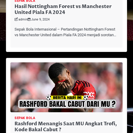
SEPAK BOLA
Hasil Nottingham Forest vs Manchester
United Piala FA 2024
admin
June 9, 2024
Sepak Bola Internasional – Pertandingan Nottingham Forest
vs Manchester United dalam Piala FA 2024 menjadi sorotan…
SEPAK BOLA
Rashford Menangis Saat MU Angkat Trofi,
Kode Bakal Cabut ?