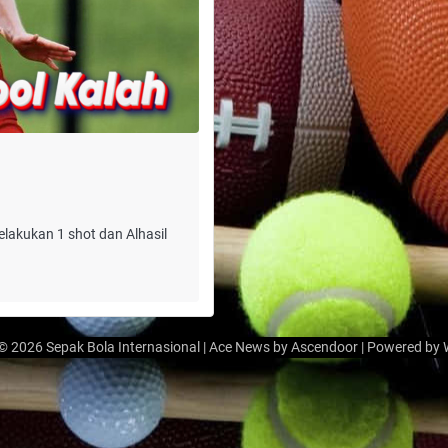
lakukan 1 shot dan Alhasil
 © 2026
Sepak Bola Internasional
| Ace News by
Ascendoor
| Powered by