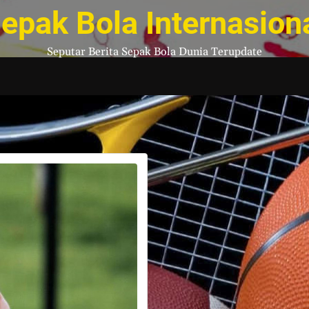
epak Bola Internasion
Seputar Berita Sepak Bola Dunia Terupdate