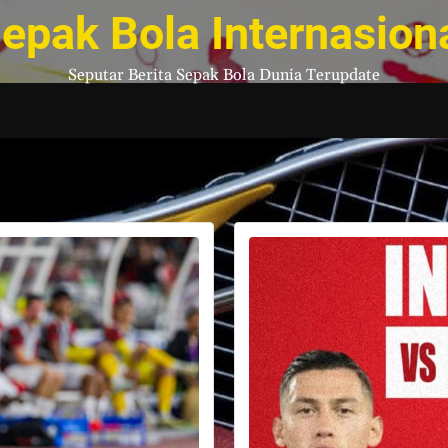
epak Bola Internasion
Seputar Berita Sepak Bola Dunia Terupdate