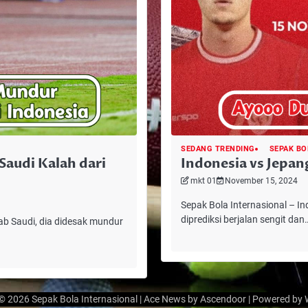
SEDANG TRENDING
SEPAK BO
Saudi Kalah dari
Indonesia vs Jepang
mkt 01
November 15, 2024
Sepak Bola Internasional – Ind
diprediksi berjalan sengit dan
ab Saudi, dia didesak mundur
 © 2026
Sepak Bola Internasional
| Ace News by
Ascendoor
| Powered by