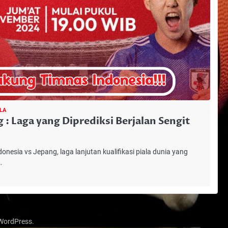
LA
 : Laga yang Diprediksi Berjalan Sengit
onesia vs Jepang, laga lanjutan kualifikasi piala dunia yang
…
WordPress
.