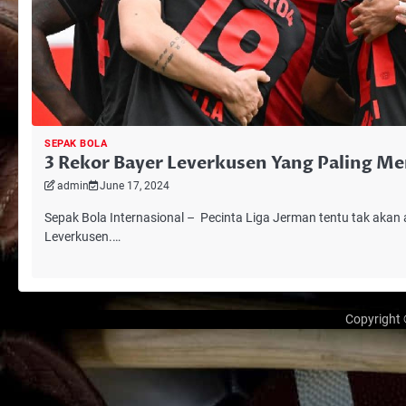
SEPAK BOLA
3 Rekor Bayer Leverkusen Yang Paling M
admin
June 17, 2024
Sepak Bola Internasional – Pecinta Liga Jerman tentu tak akan
Leverkusen.…
Copyright