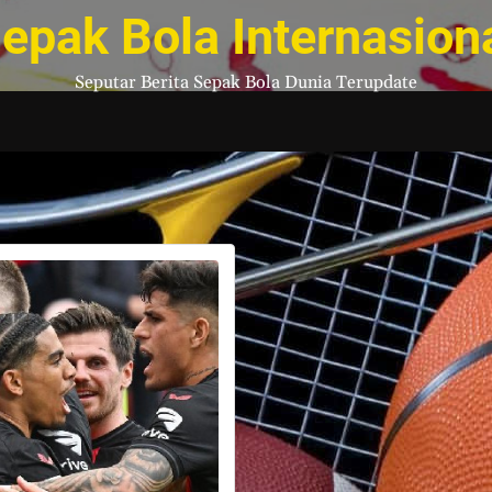
epak Bola Internasion
Seputar Berita Sepak Bola Dunia Terupdate