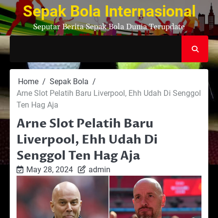
Skip
Sepak Bola Internasional
to
Seputar Berita Sepak Bola Dunia Terupdate
content
Home
Sepak Bola
Arne Slot Pelatih Baru Liverpool, Ehh Udah Di Senggol
Ten Hag Aja
Arne Slot Pelatih Baru
Liverpool, Ehh Udah Di
Senggol Ten Hag Aja
May 28, 2024
admin