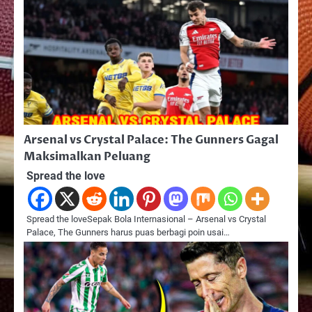
Arsenal vs Crystal Palace: The Gunners Gagal
Maksimalkan Peluang
Spread the love
Spread the loveSepak Bola Internasional – Arsenal vs Crystal
Palace, The Gunners harus puas berbagi poin usai…