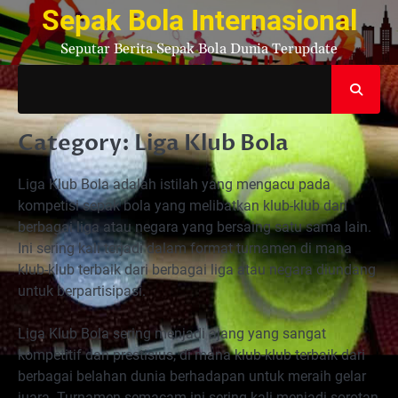
Skip
Sepak Bola Internasional
to
Seputar Berita Sepak Bola Dunia Terupdate
content
Category:
Liga Klub Bola
Liga Klub Bola adalah istilah yang mengacu pada
kompetisi sepak bola yang melibatkan klub-klub dari
berbagai liga atau negara yang bersaing satu sama lain.
Ini sering kali terjadi dalam format turnamen di mana
klub-klub terbaik dari berbagai liga atau negara diundang
untuk berpartisipasi.
Liga Klub Bola sering menjadi ajang yang sangat
kompetitif dan prestisius, di mana klub-klub terbaik dari
berbagai belahan dunia berhadapan untuk meraih gelar
juara. Turnamen semacam ini sering kali menjadi sorotan