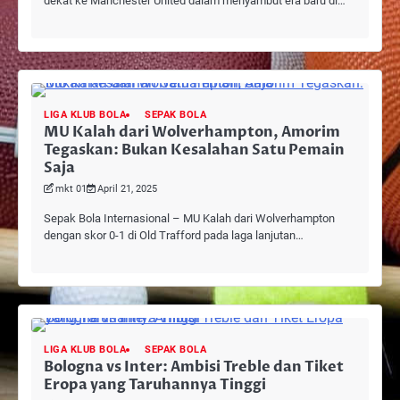
dekat ke Manchester United dalam menyambut era baru di…
LIGA KLUB BOLA
SEPAK BOLA
MU Kalah dari Wolverhampton, Amorim
Tegaskan: Bukan Kesalahan Satu Pemain
Saja
mkt 01
April 21, 2025
Sepak Bola Internasional – MU Kalah dari Wolverhampton
dengan skor 0-1 di Old Trafford pada laga lanjutan…
LIGA KLUB BOLA
SEPAK BOLA
Bologna vs Inter: Ambisi Treble dan Tiket
Eropa yang Taruhannya Tinggi