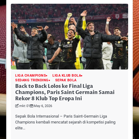
LIGA CHAMPIONS
LIGA KLUB BOLA
SEDANG TRENDING
SEPAK BOLA
Back to Back Lolos ke Final Liga
Champions, Paris Saint Germain Samai
Rekor 8 Klub Top Eropa Ini
mkt 01
May 6, 2026
Sepak Bola Internasional – Paris Saint-Germain Liga
Champions kembali mencatat sejarah di kompetisi paling
elite…