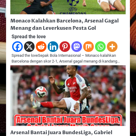
Monaco Kalahkan Barcelona, Arsenal Gagal
Menang dan Leverkusen Pesta Gol
Spread the love
Spread the loveSepak Bola Internasional – Monaco kalahkan
Barcelona dengan skor 2-1, Arsenal gagal menang di kandang…
Arsenal Bantai Juara BundesLiga, Gabriel