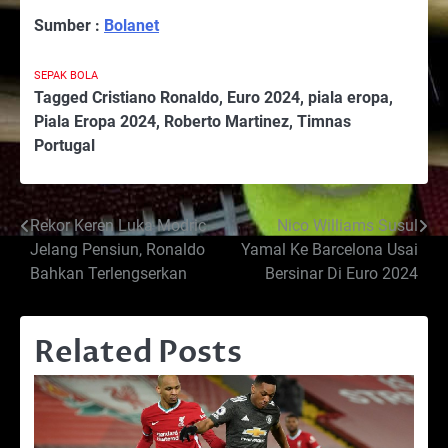
Sumber :
Bolanet
SEPAK BOLA
Tagged
Cristiano Ronaldo
,
Euro 2024
,
piala eropa
,
Piala Eropa 2024
,
Roberto Martinez
,
Timnas
Portugal
Post
Rekor Keren Luka Modric
Nico Williams Susul
Jelang Pensiun, Ronaldo
Yamal Ke Barcelona Usai
navigation
Bahkan Terlengserkan
Bersinar Di Euro 2024
Related Posts