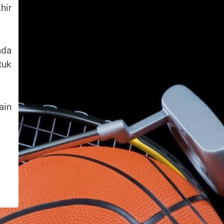
hir
ada
tuk
ain