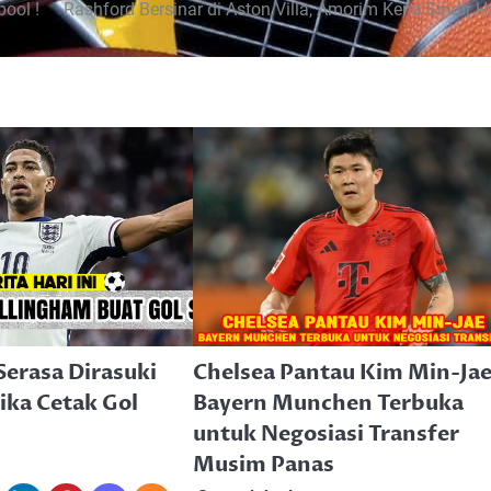
ool !
Rashford Bersinar di Aston Villa, Amorim Kena Sindir H
Serasa Dirasuki
Chelsea Pantau Kim Min-Jae
ika Cetak Gol
Bayern Munchen Terbuka
!
untuk Negosiasi Transfer
Musim Panas