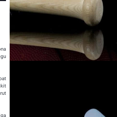
ona
ggu
pat
kit
rut
iga