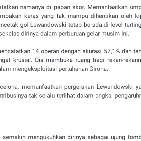
atatkan namanya di papan skor. Memanfaatkan um
tembakan keras yang tak mampu dihentikan oleh ki
cetak gol Lewandowski tetap berada di level terting
ekelas dirinya dalam perburuan gelar musim ini.
 mencatatkan 14 operan dengan akurasi 57,1% dan ta
ngat krusial. Dia membuka ruang bagi rekan-rekann
lam mengeksploitasi pertahanan Girona.
rcelona, memanfaatkan pergerakan Lewandowski y
ribusinya tak selalu terlihat dalam angka, pengaruh
ki semakin mengukuhkan dirinya sebagai ujung tom