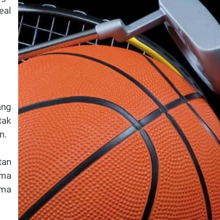
eal
ang
tak
n.
tan
ama
ima