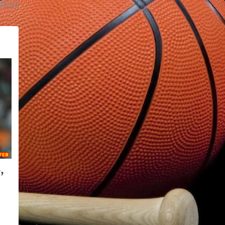
alus
,