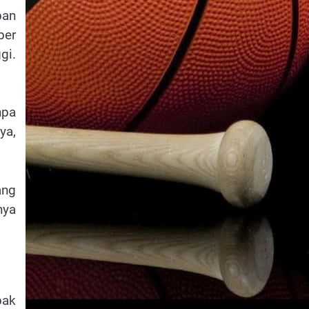
pan
per
gi.
npa
ya,
ang
nya
bak