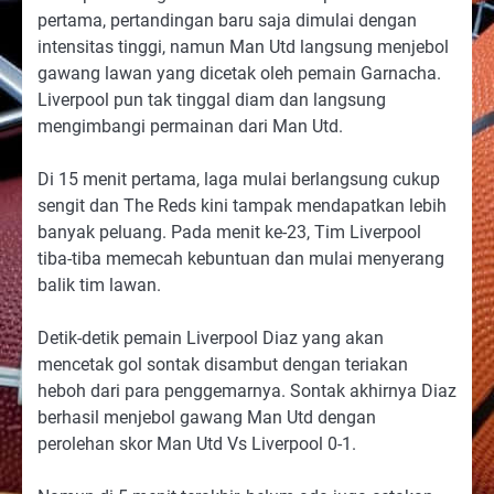
pertama, pertandingan baru saja dimulai dengan
intensitas tinggi, namun Man Utd langsung menjebol
gawang lawan yang dicetak oleh pemain Garnacha.
Liverpool pun tak tinggal diam dan langsung
mengimbangi permainan dari Man Utd.
Di 15 menit pertama, laga mulai berlangsung cukup
sengit dan The Reds kini tampak mendapatkan lebih
banyak peluang. Pada menit ke-23, Tim Liverpool
tiba-tiba memecah kebuntuan dan mulai menyerang
balik tim lawan.
Detik-detik pemain Liverpool Diaz yang akan
mencetak gol sontak disambut dengan teriakan
heboh dari para penggemarnya. Sontak akhirnya Diaz
berhasil menjebol gawang Man Utd dengan
perolehan skor Man Utd Vs Liverpool 0-1.