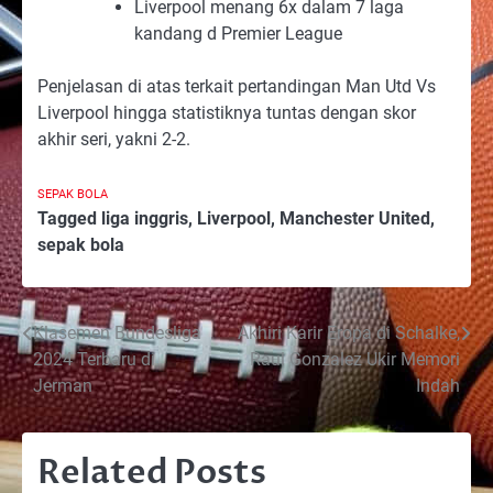
Liverpool menang 6x dalam 7 laga
kandang d Premier League
Penjelasan di atas terkait pertandingan Man Utd Vs
Liverpool hingga statistiknya tuntas dengan skor
akhir seri, yakni 2-2.
SEPAK BOLA
Tagged
liga inggris
,
Liverpool
,
Manchester United
,
sepak bola
Post
Klasemen Bundesliga
Akhiri Karir Eropa di Schalke,
2024 Terbaru di
Raul Gonzalez Ukir Memori
navigation
Jerman
Indah
Related Posts