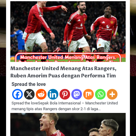
Manchester United Menang Atas Rangers,
Ruben Amorim Puas dengan Performa Tim
Spread the love
Spread the loveSepak Bola Internasional – Manchester United
menang tipis atas Rangers dengan skor 2-1 di laga…