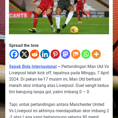
Spread the love
Sepak Bola Internasional
–
Pertandingan Man Utd Vs
Liverpool telah kick off, tepatnya pada Minggu, 7 April
2024. Di pekan ke-17 musim ini, Man Utd berhasil
meraih skor imbang atas Liverpool. Duel sengit kedua
tim berujung tanpa gol, yakni imbang 0 – 0.
Tapi, untuk pertandingan antara Manchester United
Vs Liverpool ini akhirnya mendapatkan skor imbang 2
-2 atas Laga yang berlangsung selama 90 menit.