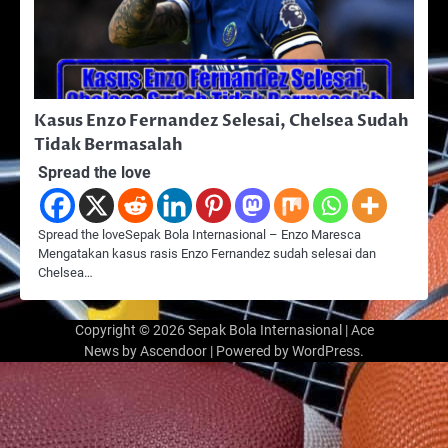
Kasus Enzo Fernandez Selesai, Chelsea Sudah
Tidak Bermasalah
Spread the love
Spread the loveSepak Bola Internasional – Enzo Maresca
Mengatakan kasus rasis Enzo Fernandez sudah selesai dan
Chelsea…
Copyright © 2026
Sepak Bola Internasional
| Ace
News by
Ascendoor
| Powered by
WordPress
.