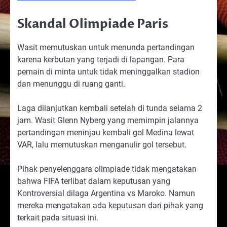
Skandal Olimpiade Paris
Wasit memutuskan untuk menunda pertandingan
karena kerbutan yang terjadi di lapangan. Para
pemain di minta untuk tidak meninggalkan stadion
dan menunggu di ruang ganti.
Laga dilanjutkan kembali setelah di tunda selama 2
jam. Wasit Glenn Nyberg yang memimpin jalannya
pertandingan meninjau kembali gol Medina lewat
VAR, lalu memutuskan menganulir gol tersebut.
Pihak penyelenggara olimpiade tidak mengatakan
bahwa FIFA terlibat dalam keputusan yang
Kontroversial dilaga Argentina vs Maroko. Namun
mereka mengatakan ada keputusan dari pihak yang
terkait pada situasi ini.