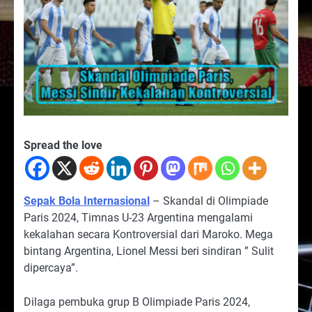
Spread the love
Sepak Bola Internasional
– Skandal di Olimpiade
Paris 2024, Timnas U-23 Argentina mengalami
kekalahan secara Kontroversial dari Maroko. Mega
bintang Argentina, Lionel Messi beri sindiran ” Sulit
dipercaya”.
Dilaga pembuka grup B Olimpiade Paris 2024,