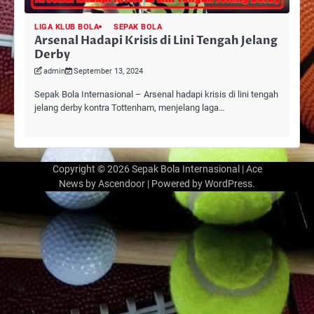
LIGA KLUB BOLA
SEPAK BOLA
Arsenal Hadapi Krisis di Lini Tengah Jelang
Derby
admin
September 13, 2024
Sepak Bola Internasional – Arsenal hadapi krisis di lini tengah
jelang derby kontra Tottenham, menjelang laga…
Copyright © 2026
Sepak Bola Internasional
| Ace
News by
Ascendoor
| Powered by
WordPress
.