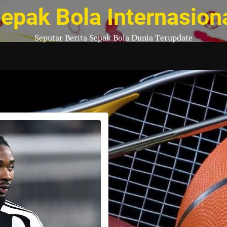
epak Bola Internasion
Seputar Berita Sepak Bola Dunia Terupdate