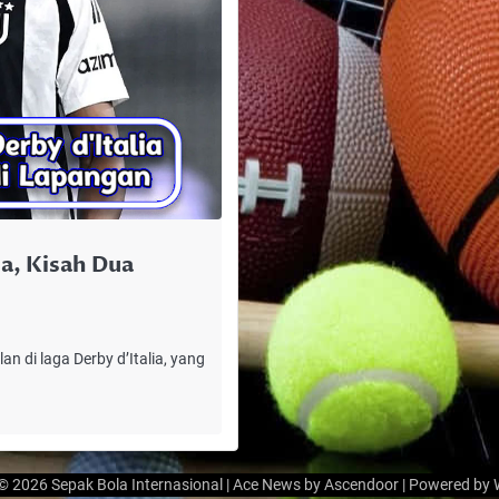
ia, Kisah Dua
n di laga Derby d’Italia, yang
 © 2026
Sepak Bola Internasional
| Ace News by
Ascendoor
| Powered by