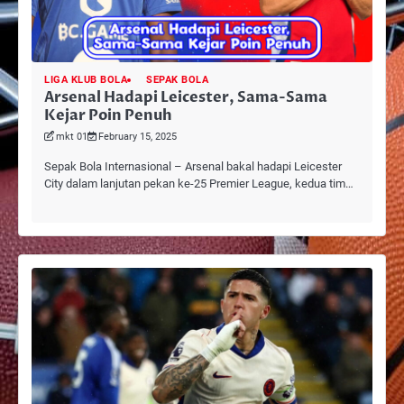
LIGA KLUB BOLA
SEPAK BOLA
Arsenal Hadapi Leicester, Sama-Sama
Kejar Poin Penuh
mkt 01
February 15, 2025
Sepak Bola Internasional – Arsenal bakal hadapi Leicester
City dalam lanjutan pekan ke-25 Premier League, kedua tim…