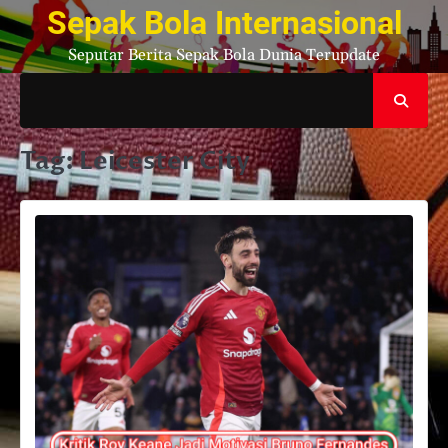
Skip
Sepak Bola Internasional
to
Seputar Berita Sepak Bola Dunia Terupdate
content
Tag:
Leicester City