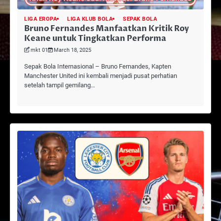
LIGA EROPA
LIGA KLUB BOLA
SEPAK BOLA
Bruno Fernandes Manfaatkan Kritik Roy
Keane untuk Tingkatkan Performa
mkt 01
March 18, 2025
Sepak Bola Internasional – Bruno Fernandes, Kapten
Manchester United ini kembali menjadi pusat perhatian
setelah tampil gemilang…