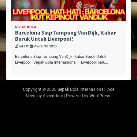
SEPAK BOLA
Barcelona Siap Tampung VanDijk, Kabar
Buruk Untuk Liverpool !
mkt 01
March 30, 2025
Barcelona Siap Tampung VanDijk, Kabar Buruk Untuk
Liverpool ! Sepak Bola Internasional – Liverpool baru…
Copyright © 2026
Sepak Bola Internasional
| Ace
News by
Ascendoor
| Powered by
WordPress
.