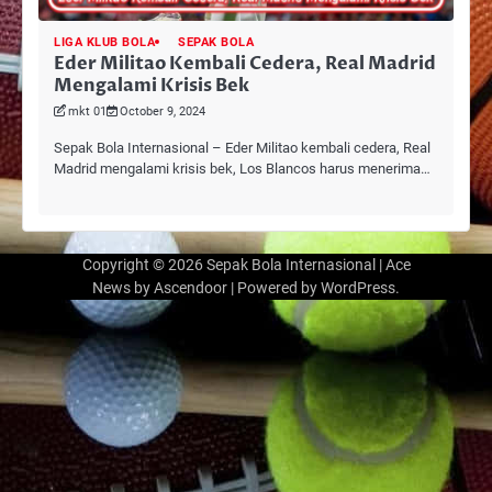
LIGA KLUB BOLA
SEPAK BOLA
Eder Militao Kembali Cedera, Real Madrid
Mengalami Krisis Bek
mkt 01
October 9, 2024
Sepak Bola Internasional – Eder Militao kembali cedera, Real
Madrid mengalami krisis bek, Los Blancos harus menerima…
Copyright © 2026
Sepak Bola Internasional
| Ace
News by
Ascendoor
| Powered by
WordPress
.