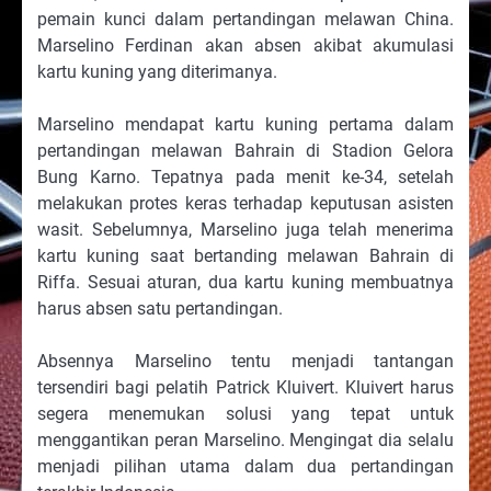
pemain kunci dalam pertandingan melawan China.
Marselino Ferdinan akan absen akibat akumulasi
kartu kuning yang diterimanya.
Marselino mendapat kartu kuning pertama dalam
pertandingan melawan Bahrain di Stadion Gelora
Bung Karno. Tepatnya pada menit ke-34, setelah
melakukan protes keras terhadap keputusan asisten
wasit. Sebelumnya, Marselino juga telah menerima
kartu kuning saat bertanding melawan Bahrain di
Riffa. Sesuai aturan, dua kartu kuning membuatnya
harus absen satu pertandingan.
Absennya Marselino tentu menjadi tantangan
tersendiri bagi pelatih Patrick Kluivert. Kluivert harus
segera menemukan solusi yang tepat untuk
menggantikan peran Marselino. Mengingat dia selalu
menjadi pilihan utama dalam dua pertandingan