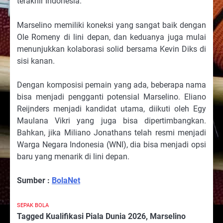
terakhir Indonesia.
Marselino memiliki koneksi yang sangat baik dengan
Ole Romeny di lini depan, dan keduanya juga mulai
menunjukkan kolaborasi solid bersama Kevin Diks di
sisi kanan.
Dengan komposisi pemain yang ada, beberapa nama
bisa menjadi pengganti potensial Marselino. Eliano
Reijnders menjadi kandidat utama, diikuti oleh Egy
Maulana Vikri yang juga bisa dipertimbangkan.
Bahkan, jika Miliano Jonathans telah resmi menjadi
Warga Negara Indonesia (WNI), dia bisa menjadi opsi
baru yang menarik di lini depan.
Sumber :
BolaNet
SEPAK BOLA
Tagged
Kualifikasi Piala Dunia 2026
,
Marselino