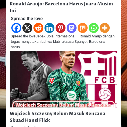
Ronald Araujo: Barcelona Harus Juara Musim
Ini
Spread the love
Spread the loveSepak Bola Internasional – Ronald Araujo dengan
tegas menyatakan bahwa klub raksasa Spanyol, Barcelona
harus…
Wojciech Szczesny Belum Masuk Rencana
Skuad Hansi Flick