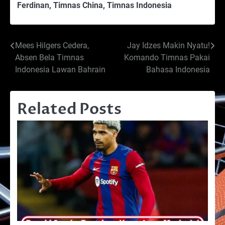
Ferdinan
,
Timnas China
,
Timnas Indonesia
Post
Mees Hilgers Cedera,
Jay Idzes Makin Nyatu!
Absen Bela Timnas
Komando Timnas Pakai
navigation
Indonesia Lawan Bahrain
Bahasa Indonesia
Related Posts