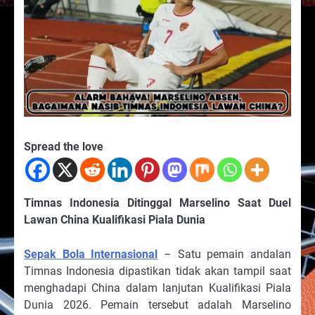
Spread the love
Timnas Indonesia Ditinggal Marselino Saat Duel
Lawan China Kualifikasi Piala Dunia
Sepak Bola Internasional
– Satu pemain andalan
Timnas Indonesia dipastikan tidak akan tampil saat
menghadapi China dalam lanjutan Kualifikasi Piala
Dunia 2026. Pemain tersebut adalah Marselino