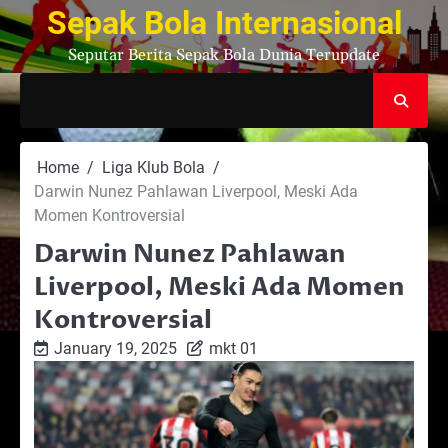
Skip
Sepak Bola Internasional
to
Seputar Berita Sepak Bola Dunia Terupdate
content
Home
Liga Klub Bola
Darwin Nunez Pahlawan Liverpool, Meski Ada
Momen Kontroversial
Darwin Nunez Pahlawan
Liverpool, Meski Ada Momen
Kontroversial
January 19, 2025
mkt 01