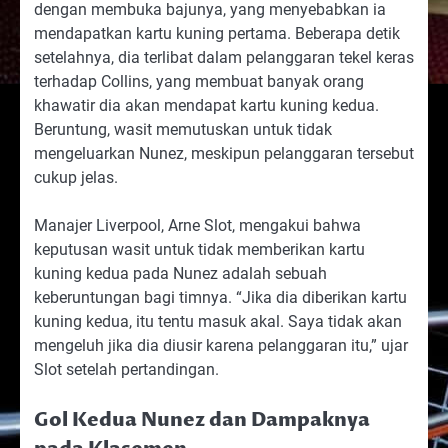
dengan membuka bajunya, yang menyebabkan ia
mendapatkan kartu kuning pertama. Beberapa detik
setelahnya, dia terlibat dalam pelanggaran tekel keras
terhadap Collins, yang membuat banyak orang
khawatir dia akan mendapat kartu kuning kedua.
Beruntung, wasit memutuskan untuk tidak
mengeluarkan Nunez, meskipun pelanggaran tersebut
cukup jelas.
Manajer Liverpool, Arne Slot, mengakui bahwa
keputusan wasit untuk tidak memberikan kartu
kuning kedua pada Nunez adalah sebuah
keberuntungan bagi timnya. “Jika dia diberikan kartu
kuning kedua, itu tentu masuk akal. Saya tidak akan
mengeluh jika dia diusir karena pelanggaran itu,” ujar
Slot setelah pertandingan.
Gol Kedua Nunez dan Dampaknya