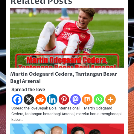
Related Posts
Martin Odegaard Cedera, Tantangan Besar
Bagi Arsenal
Spread the love
Spread the loveSepak Bola Internasional – Martin Odegaard
Cedera, tantangan besar bagi Arsenal, mereka harus menghadapi
kabar…