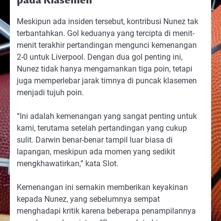
pada Klasemen
Meskipun ada insiden tersebut, kontribusi Nunez tak
terbantahkan. Gol keduanya yang tercipta di menit-
menit terakhir pertandingan mengunci kemenangan
2-0 untuk Liverpool. Dengan dua gol penting ini,
Nunez tidak hanya mengamankan tiga poin, tetapi
juga memperlebar jarak timnya di puncak klasemen
menjadi tujuh poin.
“Ini adalah kemenangan yang sangat penting untuk
kami, terutama setelah pertandingan yang cukup
sulit. Darwin benar-benar tampil luar biasa di
lapangan, meskipun ada momen yang sedikit
mengkhawatirkan,” kata Slot.
Kemenangan ini semakin memberikan keyakinan
kepada Nunez, yang sebelumnya sempat
menghadapi kritik karena beberapa penampilannya