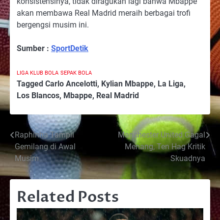
konsistensinya, tidak diragukan lagi bahwa Mbappe
akan membawa Real Madrid meraih berbagai trofi
bergengsi musim ini.
Sumber :
SportDetik
LIGA KLUB BOLA
SEPAK BOLA
Tagged
Carlo Ancelotti
,
Kylian Mbappe
,
La Liga
,
Los Blancos
,
Mbappe
,
Real Madrid
Post
Raphinha Tampil
Manchester United Gagal
Gemilang di Awal
Menang, Ten Hag Kritik
navigation
Musim
Skuadnya
Related Posts