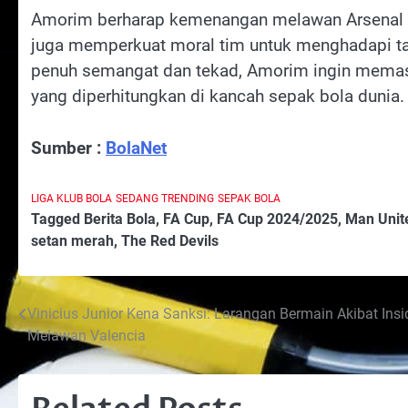
Amorim berharap kemenangan melawan Arsenal ti
juga memperkuat moral tim untuk menghadapi ta
penuh semangat dan tekad, Amorim ingin memast
yang diperhitungkan di kancah sepak bola dunia.
Sumber :
BolaNet
LIGA KLUB BOLA
SEDANG TRENDING
SEPAK BOLA
Tagged
Berita Bola
,
FA Cup
,
FA Cup 2024/2025
,
Man Unit
setan merah
,
The Red Devils
Post
Vinicius Junior Kena Sanksi: Larangan Bermain Akibat Ins
Melawan Valencia
navigation