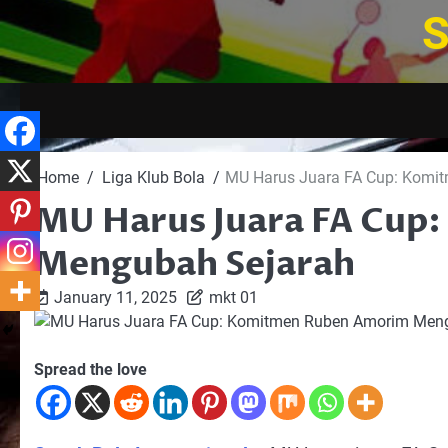
Skip
S
to
content
Home
Liga Klub Bola
MU Harus Juara FA Cup: Komi
MU Harus Juara FA Cup
Mengubah Sejarah
January 11, 2025
mkt 01
Spread the love