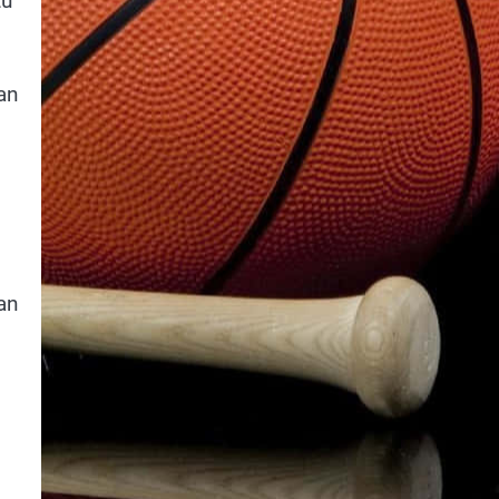
tu
an
an