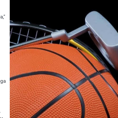
a,”
aga
,