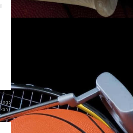
i
yang
ikan