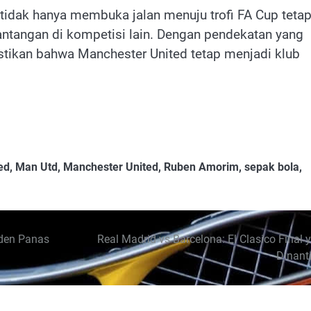
dak hanya membuka jalan menuju trofi FA Cup tetap
ntangan di kompetisi lain. Dengan pendekatan yang
ikan bahwa Manchester United tetap menjadi klub
ed
,
Man Utd
,
Manchester United
,
Ruben Amorim
,
sepak bola
,
iden Panas
Real Madrid vs Barcelona: El Clasico Final 
Dinant