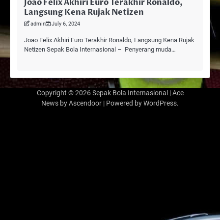
Joao Felix Akhiri Euro Terakhir Ronaldo,
Langsung Kena Rujak Netizen
admin
July 6, 2024
Joao Felix Akhiri Euro Terakhir Ronaldo, Langsung Kena Rujak
Netizen Sepak Bola Internasional – Penyerang muda…
Copyright © 2026
Sepak Bola Internasional
| Ace
News by
Ascendoor
| Powered by
WordPress
.