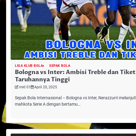
LIGA KLUB BOLA
SEPAK BOLA
Bologna vs Inter: Ambisi Treble dan Tike
Taruhannya Tinggi
mkt 01
April 20, 2025
Sepak Bola Internasional – Bologna vs Inter, Nerazzurri melanj
mahkota Serie A dengan bertamu…