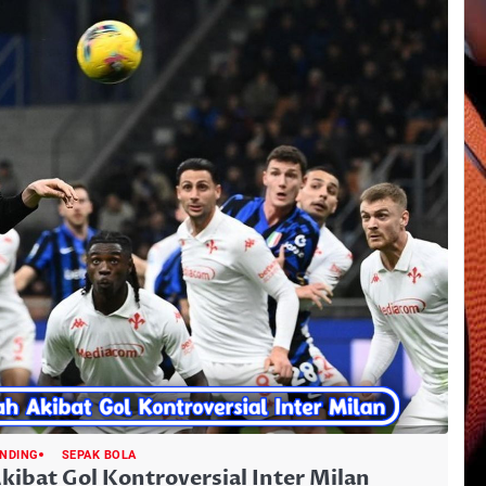
NDING
SEPAK BOLA
kibat Gol Kontroversial Inter Milan