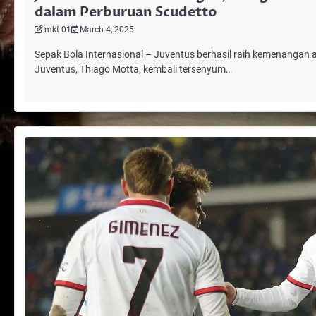
dalam Perburuan Scudetto
mkt 01
March 4, 2025
Sepak Bola Internasional – Juventus berhasil raih kemenangan a
Juventus, Thiago Motta, kembali tersenyum…