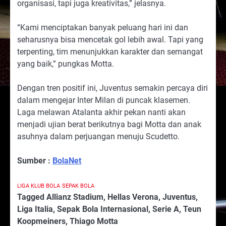
organisasi, tapi juga kreativitas,” jelasnya.
“Kami menciptakan banyak peluang hari ini dan
seharusnya bisa mencetak gol lebih awal. Tapi yang
terpenting, tim menunjukkan karakter dan semangat
yang baik,” pungkas Motta.
Dengan tren positif ini, Juventus semakin percaya diri
dalam mengejar Inter Milan di puncak klasemen.
Laga melawan Atalanta akhir pekan nanti akan
menjadi ujian berat berikutnya bagi Motta dan anak
asuhnya dalam perjuangan menuju Scudetto.
Sumber :
BolaNet
LIGA KLUB BOLA
SEPAK BOLA
Tagged
Allianz Stadium
,
Hellas Verona
,
Juventus
,
Liga Italia
,
Sepak Bola Internasional
,
Serie A
,
Teun
Koopmeiners
,
Thiago Motta