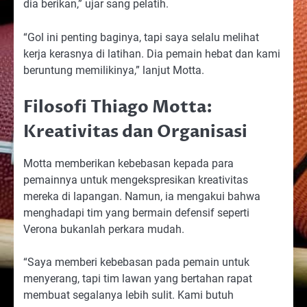
dia berikan,” ujar sang pelatih.
“Gol ini penting baginya, tapi saya selalu melihat
kerja kerasnya di latihan. Dia pemain hebat dan kami
beruntung memilikinya,” lanjut Motta.
Filosofi Thiago Motta:
Kreativitas dan Organisasi
Motta memberikan kebebasan kepada para
pemainnya untuk mengekspresikan kreativitas
mereka di lapangan. Namun, ia mengakui bahwa
menghadapi tim yang bermain defensif seperti
Verona bukanlah perkara mudah.
“Saya memberi kebebasan pada pemain untuk
menyerang, tapi tim lawan yang bertahan rapat
membuat segalanya lebih sulit. Kami butuh