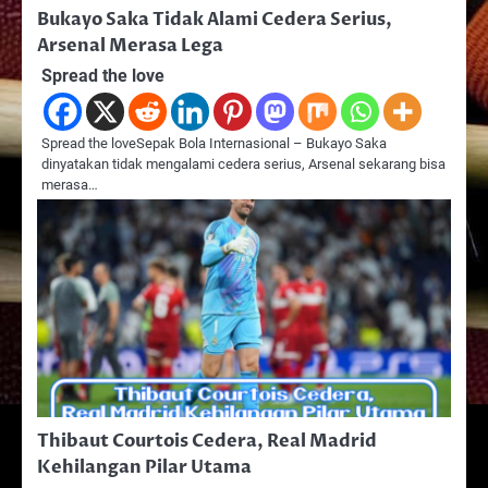
Bukayo Saka Tidak Alami Cedera Serius,
Arsenal Merasa Lega
Spread the love
Spread the loveSepak Bola Internasional – Bukayo Saka
dinyatakan tidak mengalami cedera serius, Arsenal sekarang bisa
merasa…
Thibaut Courtois Cedera, Real Madrid
Kehilangan Pilar Utama