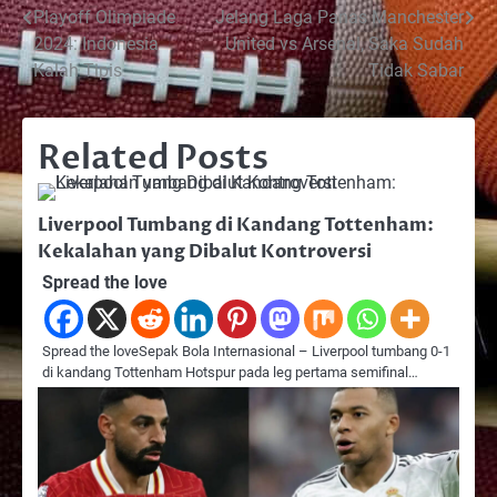
Post
Playoff Olimpiade
Jelang Laga Panas Manchester
2024: Indonesia
United vs Arsenal, Saka Sudah
navigation
Kalah Tipis
Tidak Sabar
Related Posts
Liverpool Tumbang di Kandang Tottenham:
Kekalahan yang Dibalut Kontroversi
Spread the love
Spread the loveSepak Bola Internasional – Liverpool tumbang 0-1
di kandang Tottenham Hotspur pada leg pertama semifinal…