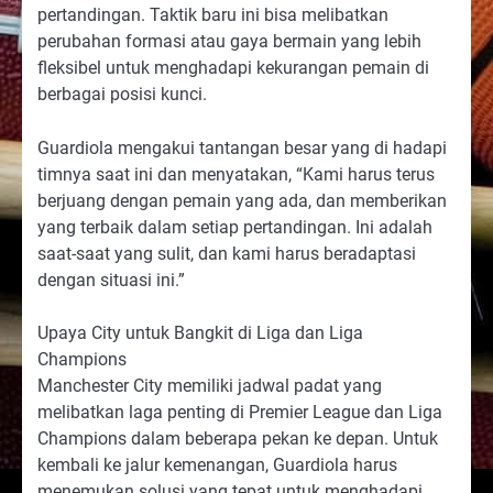
pertandingan. Taktik baru ini bisa melibatkan
perubahan formasi atau gaya bermain yang lebih
fleksibel untuk menghadapi kekurangan pemain di
berbagai posisi kunci.
Guardiola mengakui tantangan besar yang di hadapi
timnya saat ini dan menyatakan, “Kami harus terus
berjuang dengan pemain yang ada, dan memberikan
yang terbaik dalam setiap pertandingan. Ini adalah
saat-saat yang sulit, dan kami harus beradaptasi
dengan situasi ini.”
Upaya City untuk Bangkit di Liga dan Liga
Champions
Manchester City memiliki jadwal padat yang
melibatkan laga penting di Premier League dan Liga
Champions dalam beberapa pekan ke depan. Untuk
kembali ke jalur kemenangan, Guardiola harus
menemukan solusi yang tepat untuk menghadapi