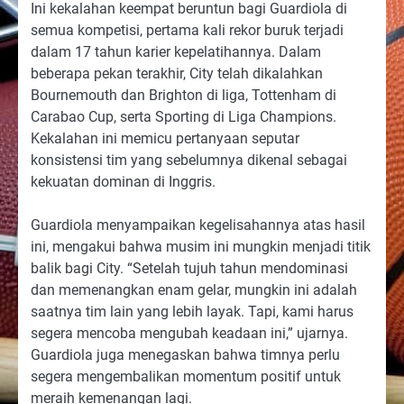
Ini kekalahan keempat beruntun bagi Guardiola di
semua kompetisi, pertama kali rekor buruk terjadi
dalam 17 tahun karier kepelatihannya. Dalam
beberapa pekan terakhir, City telah dikalahkan
Bournemouth dan Brighton di liga, Tottenham di
Carabao Cup, serta Sporting di Liga Champions.
Kekalahan ini memicu pertanyaan seputar
konsistensi tim yang sebelumnya dikenal sebagai
kekuatan dominan di Inggris.
Guardiola menyampaikan kegelisahannya atas hasil
ini, mengakui bahwa musim ini mungkin menjadi titik
balik bagi City. “Setelah tujuh tahun mendominasi
dan memenangkan enam gelar, mungkin ini adalah
saatnya tim lain yang lebih layak. Tapi, kami harus
segera mencoba mengubah keadaan ini,” ujarnya.
Guardiola juga menegaskan bahwa timnya perlu
segera mengembalikan momentum positif untuk
meraih kemenangan lagi.