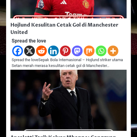
Hojlund Kesulitan Cetak Gol di Manchester
United
Spread the love
Spread the loveSepak Bola Internasional – Hojlund striker utama
Setan merah merasa kesulitan cetak gol di Manchester…