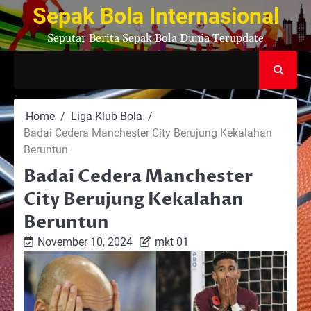
Skip
Sepak Bola Internasional
to
Seputar Berita Sepak Bola Dunia Terupdate
content
Home
Liga Klub Bola
Badai Cedera Manchester City Berujung Kekalahan
Beruntun
Badai Cedera Manchester
City Berujung Kekalahan
Beruntun
November 10, 2024
mkt 01