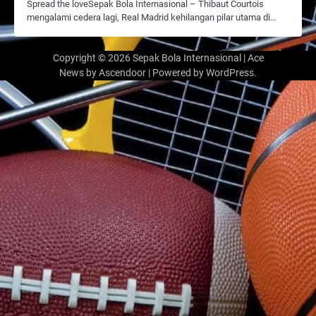
Spread the loveSepak Bola Internasional – Thibaut Courtois
mengalami cedera lagi, Real Madrid kehilangan pilar utama di…
Copyright © 2026
Sepak Bola Internasional
| Ace
News by
Ascendoor
| Powered by
WordPress
.