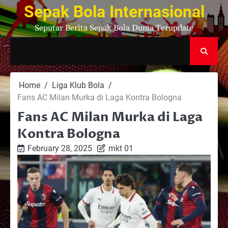
Skip
Sepak Bola Internasional
to
Seputar Berita Sepak Bola Dunia Terupdate
content
Home
Liga Klub Bola
Fans AC Milan Murka di Laga Kontra Bologna
Fans AC Milan Murka di Laga
Kontra Bologna
February 28, 2025
mkt 01