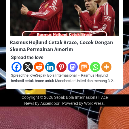
Rasmus Hojlund Cetak Brace, Cocok Dengan
Skema Permainan Amorim
Spread the love
Spread the loveSepak Bola Internasional – Rasmus Hojlund
berhasil cetak brace untuk Manchester United dan menang 3-2…
Copyright © 2026
Sepak Bola Internasional
| Ace
News by
Ascendoor
| Powered by
WordPress
.