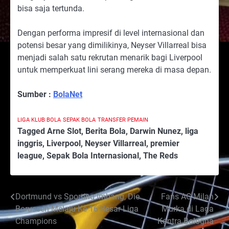
bisa saja tertunda.
Dengan performa impresif di level internasional dan
potensi besar yang dimilikinya, Neyser Villarreal bisa
menjadi salah satu rekrutan menarik bagi Liverpool
untuk memperkuat lini serang mereka di masa depan.
Sumber :
BolaNet
LIGA KLUB BOLA
SEPAK BOLA
TRANSFER PEMAIN
Tagged
Arne Slot
,
Berita Bola
,
Darwin Nunez
,
liga
inggris
,
Liverpool
,
Neyser Villarreal
,
premier
league
,
Sepak Bola Internasional
,
The Reds
Post
Dortmund vs Sporting Imbang, Die
Fans AC Milan
Borussen Melaju Ke 16 Besar Liga
Murka di Laga
navigation
Champions
Kontra Bologna