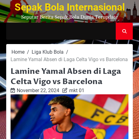
Skip
Sepak Bola Internasional
to
Seputar Berita Sepak Bola Dunia Terupdate
content
Home
Liga Klub Bola
Lamine Yamal Absen di Laga Celta Vigo vs Barcelona
Lamine Yamal Absen di Laga
Celta Vigo vs Barcelona
November 22, 2024
mkt 01