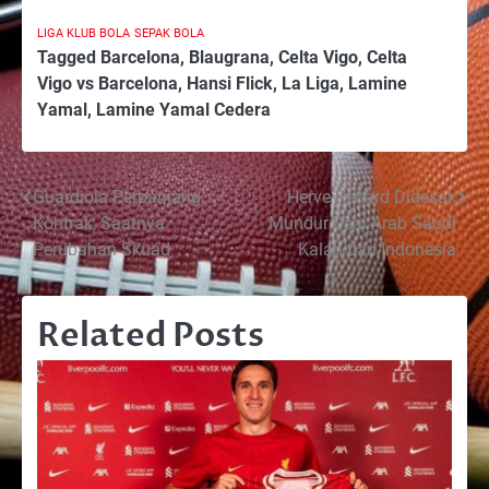
LIGA KLUB BOLA
SEPAK BOLA
Tagged
Barcelona
,
Blaugrana
,
Celta Vigo
,
Celta
Vigo vs Barcelona
,
Hansi Flick
,
La Liga
,
Lamine
Yamal
,
Lamine Yamal Cedera
Post
Guardiola Perpanjang
Herve Renard Didesak
Kontrak, Saatnya
Mundur Usai Arab Saudi
navigation
Perubahan Skuad
Kalah dari Indonesia
Related Posts