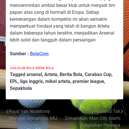
mencerminkan ambisi besar klub untuk menjadi tim
papan atas yang di hormati di Eropa. Setiap
kemenangan dalam kompetisi ini akan semakin
memperkuat fondasi yang telah di bangun Arteta
dalam beberapa tahun terakhir, menjadikan Arsenal
lebih solid dan tangguh dalam persaingan.
Sumber :
BolaCom
LIGA KLUB BOLA
SEPAK BOLA
Tagged
arsenal
,
Arteta
,
Berita Bola
,
Carabao Cup
,
EPL
,
liga inggris
,
mikel arteta
,
premier league
,
Sepakbola
Post
Ruud Van Nistelrooy
Erling Haaland Tak
Manajer Sementara MU,
Dimainkan, Man City Alami
navigation
Ini Line-Upnya
Kekalahan Perdana