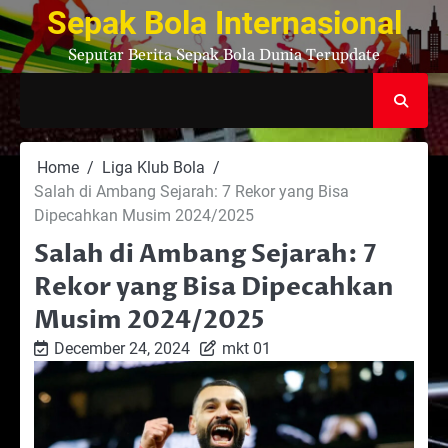
Skip
Sepak Bola Internasional
to
Seputar Berita Sepak Bola Dunia Terupdate
content
Home
Liga Klub Bola
Salah di Ambang Sejarah: 7 Rekor yang Bisa
Dipecahkan Musim 2024/2025
Salah di Ambang Sejarah: 7
Rekor yang Bisa Dipecahkan
Musim 2024/2025
December 24, 2024
mkt 01