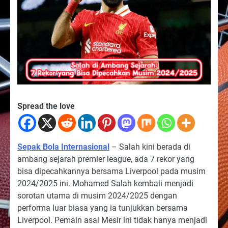
Spread the love
Sepak Bola Internasional
– Salah kini berada di
ambang sejarah premier league, ada 7 rekor yang
bisa dipecahkannya bersama Liverpool pada musim
2024/2025 ini. Mohamed Salah kembali menjadi
sorotan utama di musim 2024/2025 dengan
performa luar biasa yang ia tunjukkan bersama
Liverpool. Pemain asal Mesir ini tidak hanya menjadi