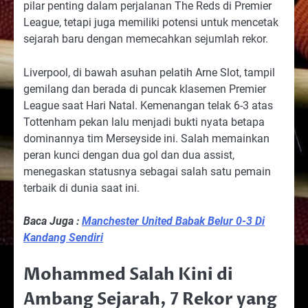
pilar penting dalam perjalanan The Reds di Premier
League, tetapi juga memiliki potensi untuk mencetak
sejarah baru dengan memecahkan sejumlah rekor.
Liverpool, di bawah asuhan pelatih Arne Slot, tampil
gemilang dan berada di puncak klasemen Premier
League saat Hari Natal. Kemenangan telak 6-3 atas
Tottenham pekan lalu menjadi bukti nyata betapa
dominannya tim Merseyside ini. Salah memainkan
peran kunci dengan dua gol dan dua assist,
menegaskan statusnya sebagai salah satu pemain
terbaik di dunia saat ini.
Baca Juga :
Manchester United Babak Belur 0-3 Di
Kandang Sendiri
Mohammed Salah Kini di
Ambang Sejarah, 7 Rekor yang