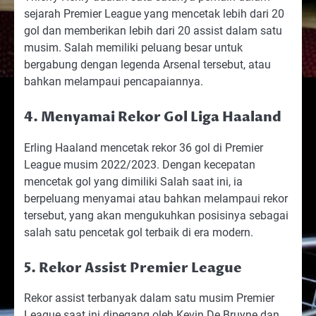
sejarah Premier League yang mencetak lebih dari 20
gol dan memberikan lebih dari 20 assist dalam satu
musim. Salah memiliki peluang besar untuk
bergabung dengan legenda Arsenal tersebut, atau
bahkan melampaui pencapaiannya.
4. Menyamai Rekor Gol Liga Haaland
Erling Haaland mencetak rekor 36 gol di Premier
League musim 2022/2023. Dengan kecepatan
mencetak gol yang dimiliki Salah saat ini, ia
berpeluang menyamai atau bahkan melampaui rekor
tersebut, yang akan mengukuhkan posisinya sebagai
salah satu pencetak gol terbaik di era modern.
5. Rekor Assist Premier League
Rekor assist terbanyak dalam satu musim Premier
League saat ini dipegang oleh Kevin De Bruyne dan