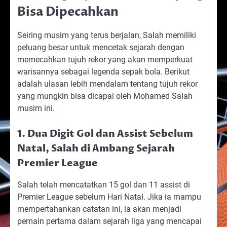
Bisa Dipecahkan
Seiring musim yang terus berjalan, Salah memiliki
peluang besar untuk mencetak sejarah dengan
memecahkan tujuh rekor yang akan memperkuat
warisannya sebagai legenda sepak bola. Berikut
adalah ulasan lebih mendalam tentang tujuh rekor
yang mungkin bisa dicapai oleh Mohamed Salah
musim ini.
1. Dua Digit Gol dan Assist Sebelum
Natal, Salah di Ambang Sejarah
Premier League
Salah telah mencatatkan 15 gol dan 11 assist di
Premier League sebelum Hari Natal. Jika ia mampu
mempertahankan catatan ini, ia akan menjadi
pemain pertama dalam sejarah liga yang mencapai