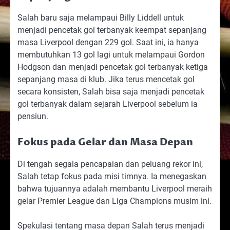
Salah baru saja melampaui Billy Liddell untuk
menjadi pencetak gol terbanyak keempat sepanjang
masa Liverpool dengan 229 gol. Saat ini, ia hanya
membutuhkan 13 gol lagi untuk melampaui Gordon
Hodgson dan menjadi pencetak gol terbanyak ketiga
sepanjang masa di klub. Jika terus mencetak gol
secara konsisten, Salah bisa saja menjadi pencetak
gol terbanyak dalam sejarah Liverpool sebelum ia
pensiun.
Fokus pada Gelar dan Masa Depan
Di tengah segala pencapaian dan peluang rekor ini,
Salah tetap fokus pada misi timnya. Ia menegaskan
bahwa tujuannya adalah membantu Liverpool meraih
gelar Premier League dan Liga Champions musim ini.
Spekulasi tentang masa depan Salah terus menjadi