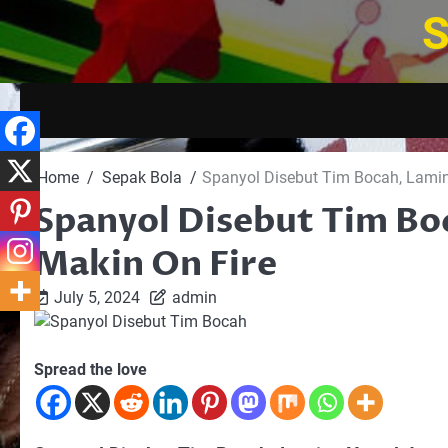
Skip
S
to
content
Home
Sepak Bola
Spanyol Disebut Tim Bocah, Lamin
Spanyol Disebut Tim Bo
Makin On Fire
July 5, 2024
admin
Spread the love