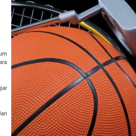
lum
ara
jar
dan