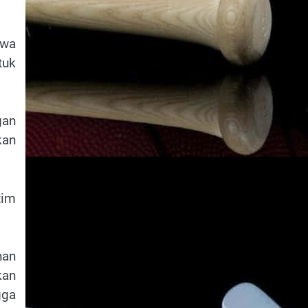
hwa
tuk
gan
kan
tim
han
kan
gga