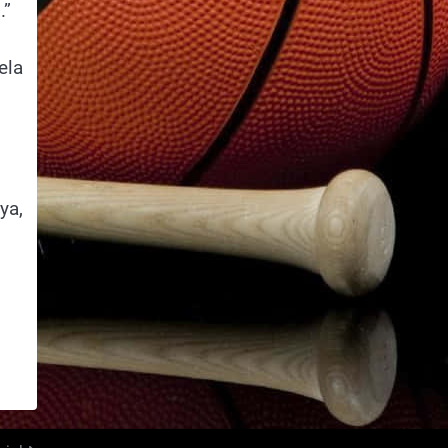
.”
ela
ya,