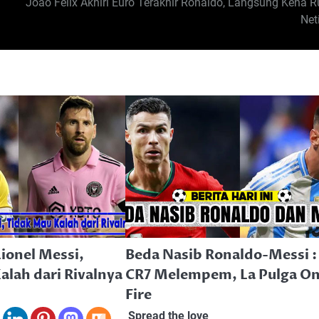
Joao Felix Akhiri Euro Terakhir Ronaldo, Langsung Kena R
Net
ionel Messi,
Beda Nasib Ronaldo-Messi :
alah dari Rivalnya
CR7 Melempem, La Pulga O
Fire
Spread the love