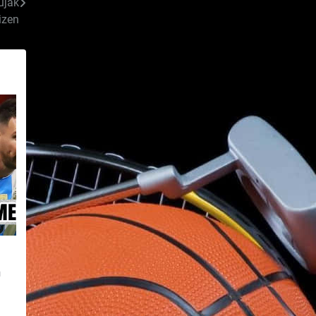
ujak
izen
n