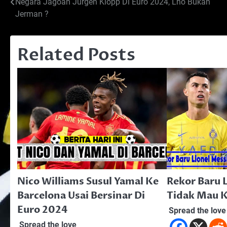
Post
Negara Jagoan Jurgen Klopp Di Euro 2024, Lho Bukan
Jerman ?
navigation
Related Posts
Nico Williams Susul Yamal Ke
Rekor Baru L
Barcelona Usai Bersinar Di
Tidak Mau K
Euro 2024
Spread the love
Spread the love